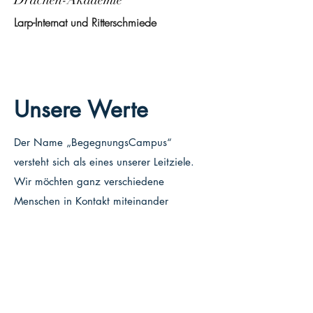
Drachen-Akademie
Larp-Internat und Ritterschmiede
Unsere Werte
Der Name „BegegnungsCampus“
versteht sich als eines unserer Leitziele.
Wir möchten ganz verschiedene
Menschen in Kontakt miteinander
bringen. Inklusion und Parität sind dabei
zentrale Werte, die wir bei allen
Projekten als Leitgedanken
berücksichtigen.