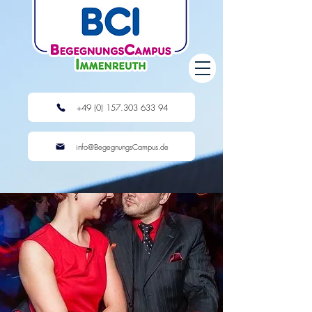
+49 (0) 157.303 633 94
info@BegegnungsCampus.de