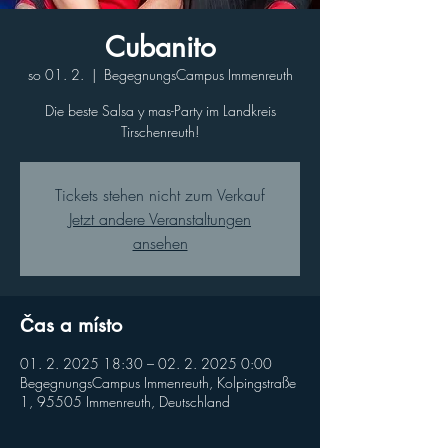
Cubanito
so 01. 2.
  |  
BegegnungsCampus Immenreuth
Die beste Salsa y mas-Party im Landkreis
Tirschenreuth!
Tickets stehen nicht zum Verkauf
Jetzt andere Veranstaltungen
ansehen
Čas a místo
01. 2. 2025 18:30 – 02. 2. 2025 0:00
BegegnungsCampus Immenreuth, Kolpingstraße
1, 95505 Immenreuth, Deutschland