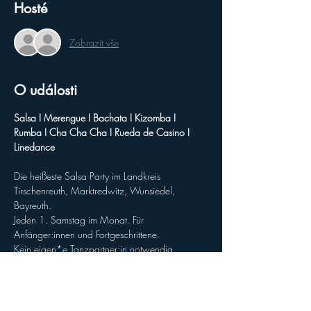
Hosté
Zobrazit vše
O události
Salsa I Merengue I Bachata I Kizomba I  
Rumba I Cha Cha Cha I Rueda de Casino I 
Linedance
Die heißeste Salsa Party im Landkreis 
Tirschenreuth, Marktredwitz, Wunsiedel, 
Bayreuth.
Jeden 1. Samstag im Monat. Für 
Anfänger:innen und Fortgeschrittene.
Kein eigen*e Tanzpartner:in notwendig.
________________________________________
________________________________________
_________________