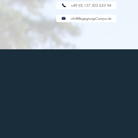
+49 (0) 157.303 633 94
info@BegegnungsCampus.de