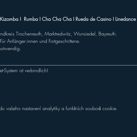
I Kizomba I  Rumba I Cha Cha Cha I Rueda de Casino I Linedance
andkreis Tirschenreuth, Marktredwitz, Wunsiedel, Bayreuth.
ür Anfänger:innen und Fortgeschrittene.
notwendig.
________________________________________________________
-System ist verbindlich!
 vašeho nastavení analytiky a funkčních souborů cookie.