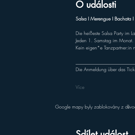
O události
Salsa I Merengue I Bachata 
Die heißeste Salsa Party im L
Jeden 1. Samstag im Monat. F
Kein eigen*e Tanzpartner:in 
________________________
Die Anmeldung über das Ticket
Více
Google mapy byly zablokovány z důvodu
Sdílet událost