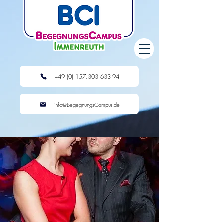
+49 (0) 157.303 633 94
info@BegegnungsCampus.de