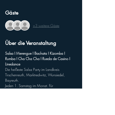
Gäste
+3 weitere Gäste
Über die Veranstaltung
Salsa I Merengue I Bachata I Kizomba I  
Rumba I Cha Cha Cha I Rueda de Casino I 
Linedance
Die heißeste Salsa Party im Landkreis 
Tirschenreuth, Marktredwitz, Wunsiedel, 
Bayreuth.
Jeden 1. Samstag im Monat. Für 
Anfänger:innen und Fortgeschrittene.
Kein eigen*e Tanzpartner:in notwendig.
________________________________________
________________________________________
_________________