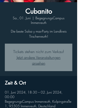
Cubanito
Sa., 01. Juni
  |  
BegegnungsCampus
Immenreuth
Die beste Salsa y mas-Party im Landkreis
Tirschenreuth!
Tickets stehen nicht zum Verkauf
Jetzt andere Veranstaltungen
ansehen
Zeit & Ort
01. Juni 2024, 18:30 – 02. Juni 2024,
00:00
BegegnungsCampus Immenreuth, Kolpingstraße
1, 95505 Immenreuth, Deutschland