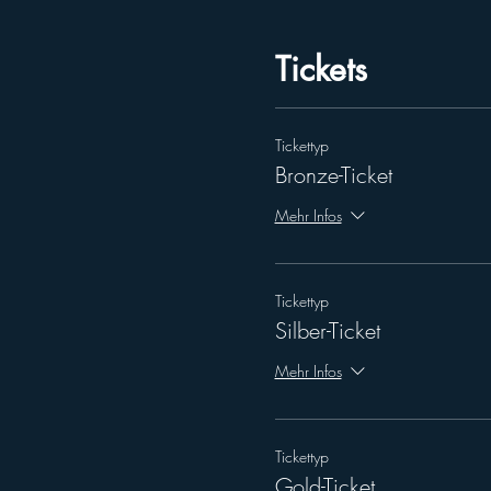
Wir weisen darauf hin, dass 
PayPal, Kredit-Debitkarte, Ap
Tickets
Zahlung/Lastschrifteinzug.
Tickettyp
Bronze-Ticket
Mehr Infos
Tickettyp
Silber-Ticket
Mehr Infos
Tickettyp
Gold-Ticket