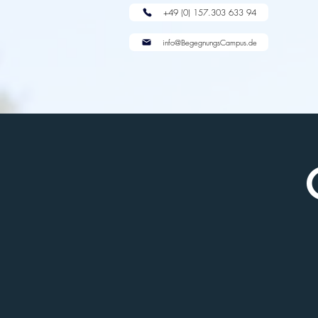
+49 (0) 157.303 633 94
info@BegegnungsCampus.de