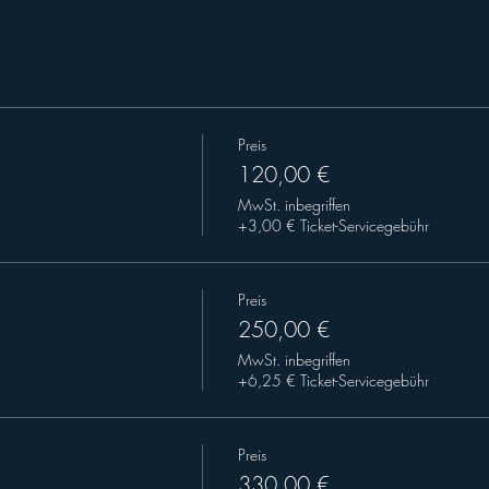
WIX, unser Ticket-System-Betreiber eine Bearbeitungsgebühren von 
ple Pay, Google Pay und Sofortüberweisung erhebt. Diese entfallen 
Preis
120,00 €
MwSt. inbegriffen
+3,00 € Ticket-Servicegebühr
Preis
250,00 €
MwSt. inbegriffen
+6,25 € Ticket-Servicegebühr
Preis
330,00 €