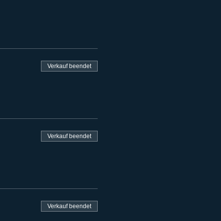
2,5% auf Ticketkäufe per
bei Manueller
Verkauf beendet
Verkauf beendet
Verkauf beendet